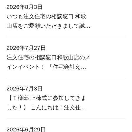
2026年8月3日
いつも注文住宅の相談窓口 和歌
山店をご愛顧いただきまして誠に
ありがとうございます。 誠に勝
手ながら夏季休業期間を以下の通
2026年7月27日
りとさせていただきます。
注文住宅の相談窓口和歌山店のメ
——————————– 夏季休業
インイベント！ 「住宅会社えら
期間 8/12(水)〜8/16(日) —— […]
び相談フェア」を開催します！
和歌山県内40社以上のハウスメー
2026年7月3日
カー比較からリフォーム相談まで
【Ｔ様邸 上棟式に参加してきま
何でも相談できますので、この機
した！】 こんにちは！注文住宅
会にぜひ参加してみませんか？
の相談窓口 和歌山店の藤岡です
現在色 […]
先日、Ｔ様邸の上棟式に立ち
2026年6月29日