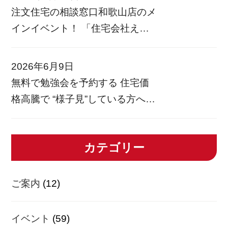
会わせていただきました
家づ
注文住宅の相談窓口和歌山店のメ
くりのご相談では、ご希望やライ
インイベント！ 「住宅会社えら
フスタイ […]
び相談フェア」を開催します！
和歌山県内40社以上のハウスメー
2026年6月9日
カー比較からリフォーム相談まで
無料で勉強会を予約する 住宅価
何でも相談できますので、この機
格高騰で “様子見”している方へ
会にぜひ参加してみませんか？
今、家づくりってどうなってる？
現在色 […]
ナフサショック・金利・物価高…
カテゴリー
これからの住宅価格を考える勉強
会 参加無料 完全予約制 売り込み
なし こんな方に向けた勉強会で
ご案内
(12)
[…]
イベント
(59)