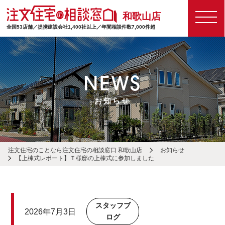
和歌山店
全国53店舗／提携建設会社1,400社以上／年間相談件数7,000件超
NEWS
お知らせ
注文住宅のことなら注文住宅の相談窓口 和歌山店
お知らせ
【上棟式レポート】Ｔ様邸の上棟式に参加しました
スタッフブ
2026年7月3日
ログ