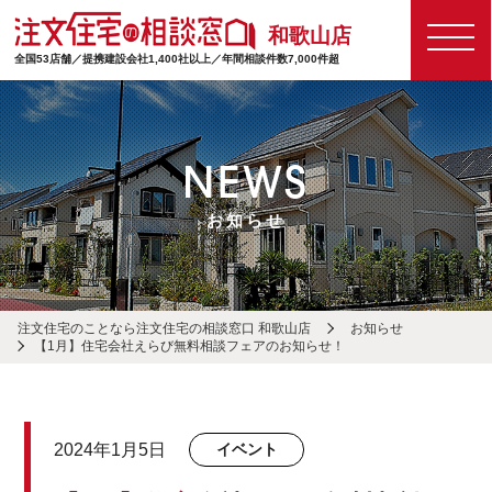
和歌山店
全国53店舗／提携建設会社1,400社以上／年間相談件数7,000件超
NEWS
お知らせ
注文住宅のことなら注文住宅の相談窓口 和歌山店
お知らせ
【1月】住宅会社えらび無料相談フェアのお知らせ！
2024年1月5日
イベント