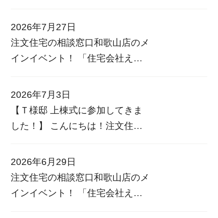
ありがとうございます。 誠に勝
手ながら夏季休業期間を以下の通
2026年7月27日
りとさせていただきます。
注文住宅の相談窓口和歌山店のメ
——————————– 夏季休業
インイベント！ 「住宅会社えら
期間 8/12(水)〜8/16(日) —— […]
び相談フェア」を開催します！
和歌山県内40社以上のハウスメー
2026年7月3日
カー比較からリフォーム相談まで
【Ｔ様邸 上棟式に参加してきま
何でも相談できますので、この機
した！】 こんにちは！注文住宅
会にぜひ参加してみませんか？
の相談窓口 和歌山店の藤岡です
現在色 […]
先日、Ｔ様邸の上棟式に立ち
2026年6月29日
会わせていただきました
家づ
注文住宅の相談窓口和歌山店のメ
くりのご相談では、ご希望やライ
インイベント！ 「住宅会社えら
フスタイ […]
び相談フェア」を開催します！