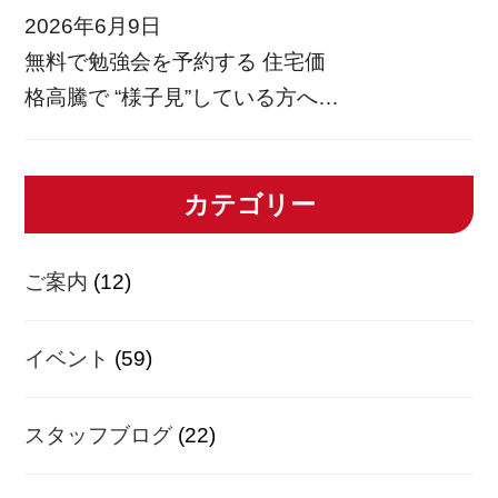
和歌山県内40社以上のハウスメー
2026年6月9日
カー比較からリフォーム相談まで
無料で勉強会を予約する 住宅価
何でも相談できますので、この機
格高騰で “様子見”している方へ
会にぜひ参加してみませんか？
今、家づくりってどうなってる？
現在色 […]
ナフサショック・金利・物価高…
カテゴリー
これからの住宅価格を考える勉強
会 参加無料 完全予約制 売り込み
なし こんな方に向けた勉強会で
ご案内
(12)
[…]
イベント
(59)
スタッフブログ
(22)